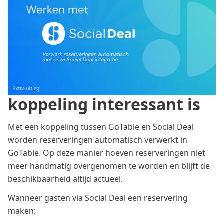
rustige momenten met extra reserveringen. Zelfs de
populairste restaurants hebben momenten waarop
tafels leeg blijven. Via aantrekkelijke deals
ontdekken duizenden mensen restaurants in hun
omgeving.
Waarom een Social Deal
koppeling interessant is
Met een koppeling tussen GoTable en Social Deal
worden reserveringen automatisch verwerkt in
GoTable. Op deze manier hoeven reserveringen niet
meer handmatig overgenomen te worden en blijft de
beschikbaarheid altijd actueel.
Wanneer gasten via Social Deal een reservering
maken: