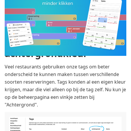
features om ons systeem nog prettiger in gebruik te
maken. In deze update praten we je bij over een
kleurrijker dagoverzicht, snellere tafeltoewijzing,
een uitgebreidere lijstweergave en meer.
Reserveringen met een
achtergrondkleur
Veel restaurants gebruiken onze tags om beter
onderscheid te kunnen maken tussen verschillende
soorten reserveringen. Tags konden al een eigen kleur
krijgen, maar die viel alleen op bij de tag zelf. Nu kun je
op de beheerpagina een vinkje zetten bij
"Achtergrond".