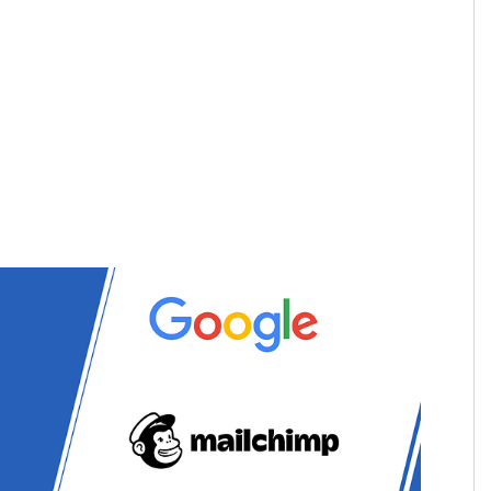
ende tools om reserveringen, betalingen en
ijker te maken, hebben we onze eerste reeks
 voor alle klanten met het Plus-pakket.
eheer
-pagina →
Integraties
.