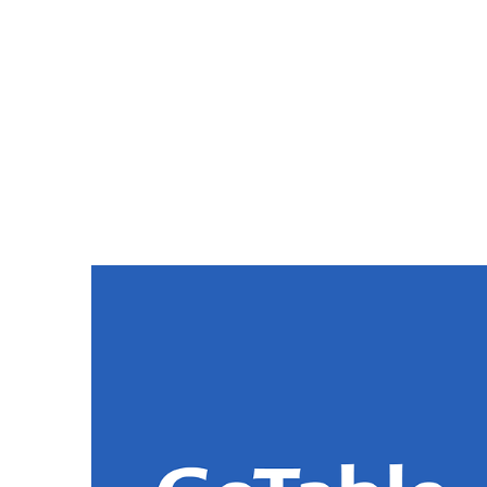
Restaurants gebruiken steeds meer verschill
communicatie te stroomlijnen. Om dit makkel
integraties gelanceerd. Deze zijn beschikbaar
Nieuwe integraties
Met één klik activeer je de koppeling vanuit de
B