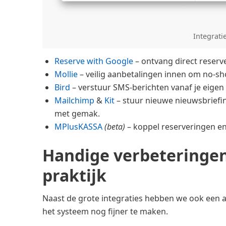
Integrati
Reserve with Google
– ontvang direct reserv
Mollie
– veilig aanbetalingen innen om no‑s
Bird
– verstuur SMS‑berichten vanaf je eige
Mailchimp
&
Kit
– stuur nieuwe nieuwsbriefin
met gemak.
MPlusKASSA
(beta)
– koppel reserveringen en
Handige verbeteringen 
praktijk
Naast de grote integraties hebben we ook een 
het systeem nog fijner te maken.