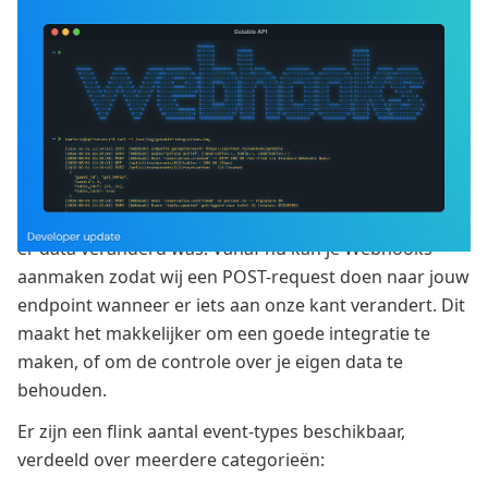
Ontwikkelaars en integratiepartners kunnen nu
nog beter integreren met nieuwe uitbreidingen aan
onze REST API en de nieuwe Webhooks
functionaliteit.
Webhooks
Voorheen moest je regelmatig pollen om te kijken of
er data veranderd was. Vanaf nu kan je Webhooks
aanmaken zodat wij een POST-request doen naar jouw
endpoint wanneer er iets aan onze kant verandert. Dit
maakt het makkelijker om een goede integratie te
maken, of om de controle over je eigen data te
behouden.
Er zijn een flink aantal event-types beschikbaar,
verdeeld over meerdere categorieën: