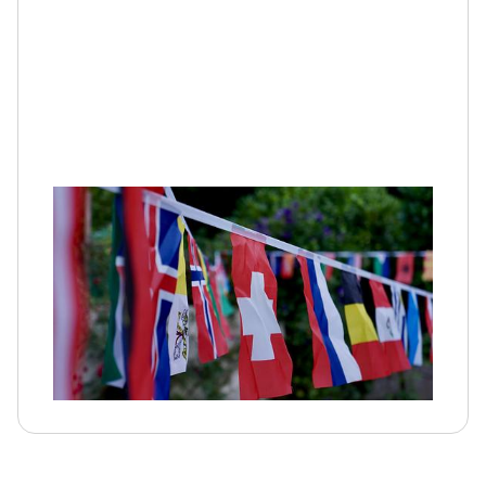
Ons platform wordt steeds internationaler.
Daarom ondersteunen we nu meer talen en
hebben we enkele ontwerpverbeteringen
doorgevoerd die het gebruiksgemak
vergroten.
Lees verder