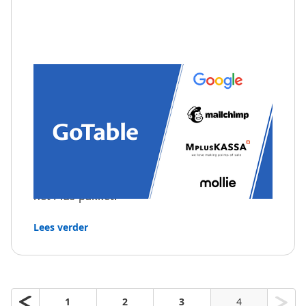
Restaurants gebruiken steeds meer
verschillende tools om reserveringen,
betalingen en communicatie te stroomlijnen.
Om dit makkelijker te maken, hebben we
onze eerste reeks integraties gelanceerd.
Deze zijn beschikbaar voor alle klanten met
het Plus-pakket.
Lees verder
1
2
3
4